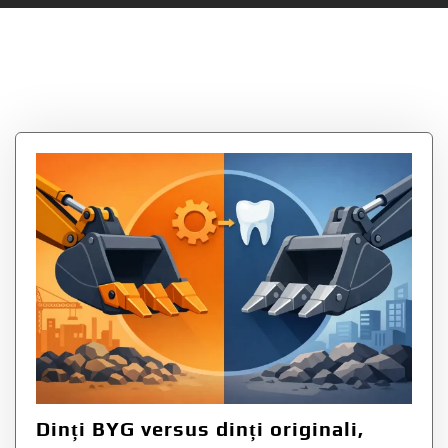
Categorie:
Uncategorized
Dinți BYG versus dinți originali,