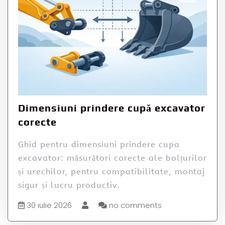
Dimensiuni prindere cupă excavator
corecte
Ghid pentru dimensiuni prindere cupa
excavator: măsurători corecte ale bolțurilor
și urechilor, pentru compatibilitate, montaj
sigur și lucru productiv.
30 iulie 2026
no comments