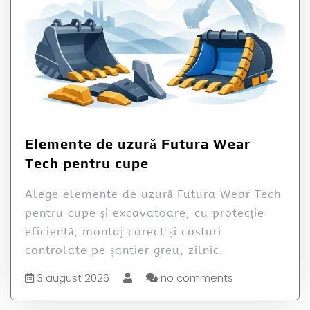
Elemente de uzură Futura Wear
Tech pentru cupe
Alege elemente de uzură Futura Wear Tech
pentru cupe și excavatoare, cu protecție
eficientă, montaj corect și costuri
controlate pe șantier greu, zilnic.
3 august 2026
no comments