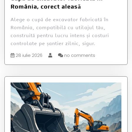
România, corect aleasă
Alege o cupă de excavator fabricată în
România, compatibilă cu utilajul tău,
construită pentru lucru intens și costuri
controlate pe șantier zilnic, sigur.
28 iulie 2026
no comments