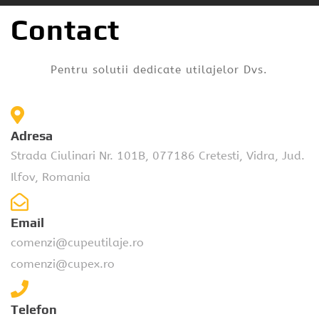
Contact
Pentru solutii dedicate utilajelor Dvs.
Adresa
Strada Ciulinari Nr. 101B, 077186 Cretesti, Vidra, Jud.
Ilfov, Romania
Email
comenzi@cupeutilaje.ro
comenzi@cupex.ro
Telefon