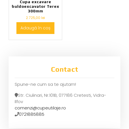
Cupa excavare
buldoexcavator Terex
300mm
2.725,00
lei
Adaugă în coș
Contact
Spune-ne cum sa te ajutam!
Str. Ciulinari, Nr.101B, 077186 Cretesti, Vidra-
Ilfov
comenzi@cupeutilaje.ro
0721885885