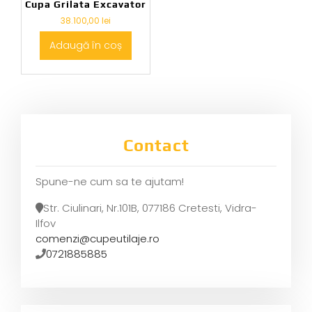
Cupa Grilata Excavator
38.100,00
lei
Adaugă în coș
Contact
Spune-ne cum sa te ajutam!
Str. Ciulinari, Nr.101B, 077186 Cretesti, Vidra-
Ilfov
comenzi@cupeutilaje.ro
0721885885