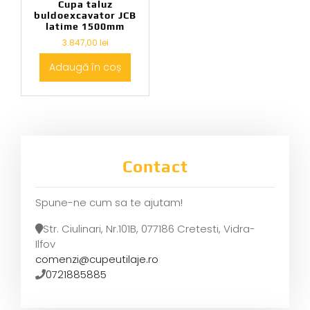
Cupa taluz
buldoexcavator JCB
latime 1500mm
3.847,00
lei
Adaugă în coș
Contact
Spune-ne cum sa te ajutam!
Str. Ciulinari, Nr.101B, 077186 Cretesti, Vidra-
Ilfov
comenzi@cupeutilaje.ro
0721885885