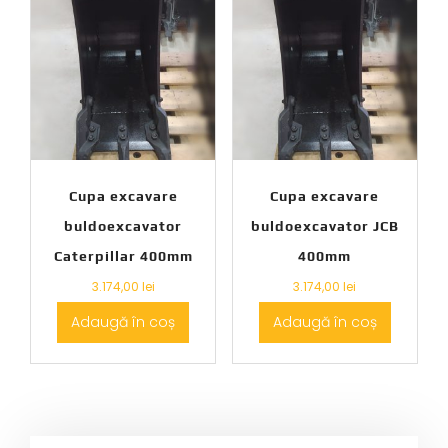
Cupa excavare
Cupa excavare
buldoexcavator
buldoexcavator JCB
Caterpillar 400mm
400mm
3.174,00
lei
3.174,00
lei
Adaugă în coș
Adaugă în coș