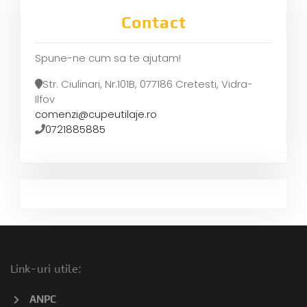
Contact
Spune-ne cum sa te ajutam!
Str. Ciulinari, Nr.101B, 077186 Cretesti, Vidra-
Ilfov
comenzi@cupeutilaje.ro
0721885885
Link-uri utile:
ANPC