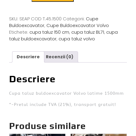
SKU:
SEAP COD T.45.1500
Categorii:
Cupe
Buldoexcavator
,
Cupe Buldoexcavator Volvo
Etichete:
cupa taluz 150 cm
,
cupa taluz BL71
,
cupa
taluz buldoexcavator
,
cupa taluz volvo
Descriere
Recenzii (0)
Descriere
Cupa taluz buldoexcavator Volvo latime 1500mm
*-Pretul include TVA (21%), transport gratuit!
Produse similare