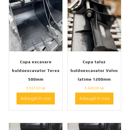
Cupa excavare
Cupa taluz
buldoexcavator Terex
buldoexcavator Volvo
500mm
latime 1200mm
3.527,00
lei
3.430,00
lei
Adaugă în coș
Adaugă în coș