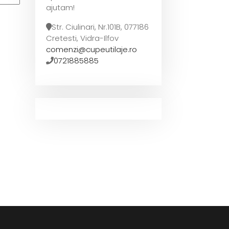
ajutam!
Str. Ciulinari, Nr.101B, 077186
Cretesti, Vidra-Ilfov
comenzi@cupeutilaje.ro
0721885885