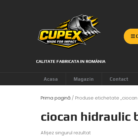
C
CALITATE FABRICATA IN ROMÂNIA
Acasa
Magazin
Contact
Prima pagină
/ Produse etichetate „ciocan
ciocan hidraulic
Afișez singurul rezultat