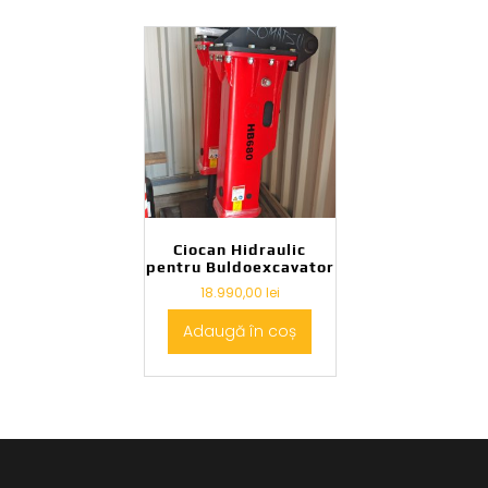
Ciocan Hidraulic
pentru Buldoexcavator
18.990,00
lei
Adaugă în coș