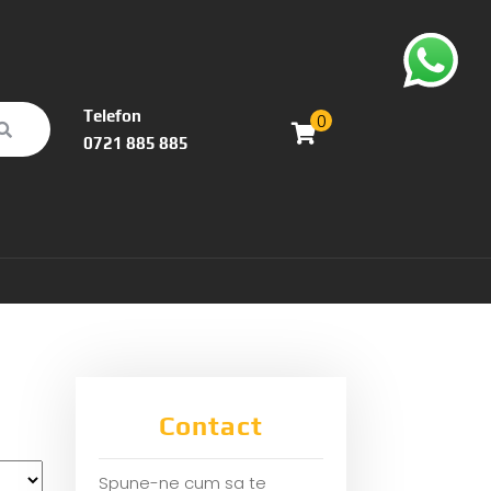
Telefon
0
0721 885 885
Contact
Spune-ne cum sa te