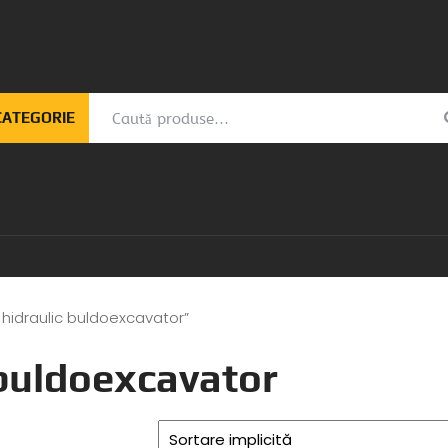
ATEGORIE
 hidraulic buldoexcavator”
 buldoexcavator