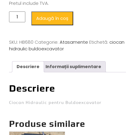
Pretul include TVA.
Adaugă în coș
SKU:
HB680
Categorie:
Atasamente
Etichetă:
ciocan
hidraulic buldoexcavator
Descriere
Informații suplimentare
Descriere
Ciocan Hidraulic pentru Buldoexcavator
Produse similare