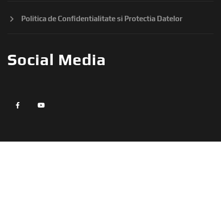
Politica de Confidentialitate si Protectia Datelor
Social Media
widget
widget
social
social
icons
icons