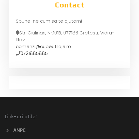
Contact
Spune-ne cum sa te ajutam!
Str. Ciulinari, Nr.101B, 077186 Cretesti, Vidra-
Ilfov
comenzi@cupeutilaje.ro
0721885885
Link-uri utile:
ANPC