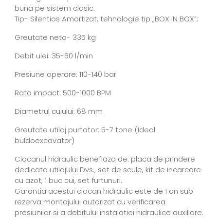
buna pe sistem clasic.
Tip- Silentios Amortizat, tehnologie tip „BOX IN BOX”;
Greutate neta- 335 kg
Debit ulei: 35-60 l/min
Presiune operare: 110-140 bar
Rata impact: 500-1000 BPM
Diametrul cuiului: 68 mm
Greutate utilaj purtator: 5-7 tone (Ideal
buldoexcavator)
Ciocanul hidraulic benefiaza de: placa de prindere
dedicata utilajului Dvs., set de scule, kit de incarcare
cu azot, 1 buc cui, set furtunuri.
Garantia acestui ciocan hidraulic este de 1 an sub
rezerva montajului autorizat cu verificarea
presiunilor si a debitului instalatiei hidraulice auxiliare.