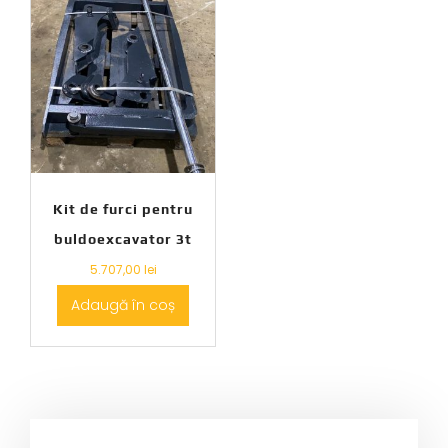
Kit de furci pentru
buldoexcavator 3t
5.707,00
lei
Adaugă în coș