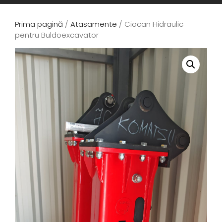
Prima pagină
/
Atasamente
/ Ciocan Hidraulic
pentru Buldoexcavator