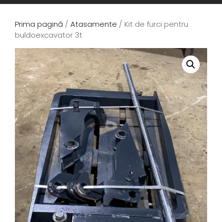
Prima pagină
/
Atasamente
/ Kit de furci pentru
buldoexcavator 3t