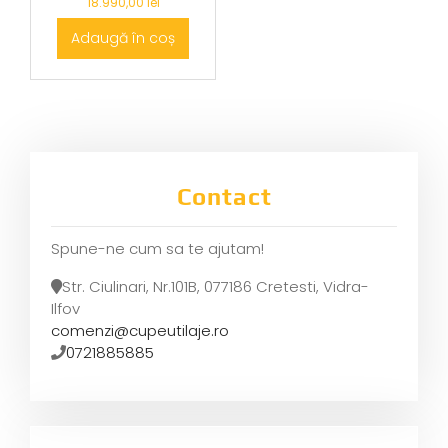
18.990,00
lei
Adaugă în coș
Contact
Spune-ne cum sa te ajutam!
Str. Ciulinari, Nr.101B, 077186 Cretesti, Vidra-
Ilfov
comenzi@cupeutilaje.ro
0721885885