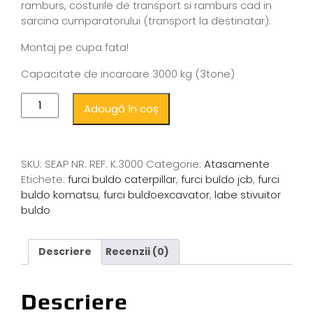
ramburs, costurile de transport si ramburs cad in
sarcina cumparatorului (transport la destinatar).
Montaj pe cupa fata!
Capacitate de incarcare 3000 kg (3tone)
Adaugă în coș
SKU:
SEAP NR. REF. K.3000
Categorie:
Atasamente
Etichete:
furci buldo caterpillar
,
furci buldo jcb
,
furci
buldo komatsu
,
furci buldoexcavator
,
labe stivuitor
buldo
Descriere
Recenzii (0)
Descriere